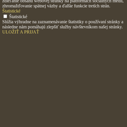
zdieľanie obsahu webovej stránky na platformách sociálnych médií,
zhromažďovanie spätnej väzby a ďalšie funkcie tretích strán.
Štatistické
Štatistické
Slúžia výhradne na zaznamenávanie štatistiky o používaní stránky a
následne nám pomáhajú zlepšiť služby návštevníkom našej stránky.
ULOŽIŤ A PRIJAŤ