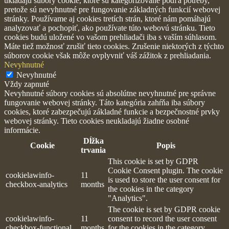
ukladajú súbory cookie, ktoré sú kategorizované podľa potreby,
pretože sú nevyhnutné pre fungovanie základných funkcií webovej
stránky. Používame aj cookies tretích strán, ktoré nám pomáhajú
analyzovať a pochopiť, ako používate túto webovú stránku. Tieto
cookies budú uložené vo vašom prehliadači iba s vaším súhlasom.
Máte tiež možnosť zrušiť tieto cookies. Zrušenie niektorých z týchto
súborov cookie však môže ovplyvniť váš zážitok z prehliadania.
Nevyhnutné
Nevyhnutné
Vždy zapnuté
Nevyhnutné súbory cookies sú absolútne nevyhnutné pre správne
fungovanie webovej stránky. Táto kategória zahŕňa iba súbory
cookies, ktoré zabezpečujú základné funkcie a bezpečnostné prvky
webovej stránky. Tieto cookies neukladajú žiadne osobné
informácie.
Dĺžka
Cookie
Popis
trvania
This cookie is set by GDPR
Cookie Consent plugin. The cookie
cookielawinfo-
11
is used to store the user consent for
checkbox-analytics
months
the cookies in the category
"Analytics".
The cookie is set by GDPR cookie
cookielawinfo-
11
consent to record the user consent
checkbox-functional
months
for the cookies in the category